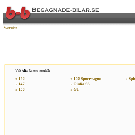
Startsidan
Välj Alfa Romeo modell:
» 146
» 156 Sportwagon
» Spi
» 147
» Giulia SS
» 156
» GT