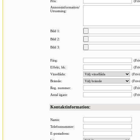
Pris:
(Friv
Annonsinformation/
Utrustning:
Bild 1:
Bild 2:
Bild 3:
Färg:
(Friv
Effekt, hk:
(Friv
Växellåda:
(Frivi
Bränsle:
(Frivi
Reg. nummer:
(Friv
Antal ägare:
(Friv
Kontaktinformation:
Namn:
Telefonnummer:
E-postadress: