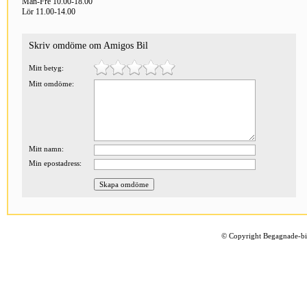
Mån-Fre 10.00-18.00
Lör 11.00-14.00
Skriv omdöme om Amigos Bil
Mitt betyg:
Mitt omdöme:
Mitt namn:
Min epostadress:
©
Copyright Begagnade-bil