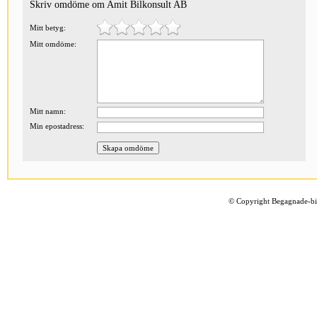
Skriv omdöme om Amit Bilkonsult AB
Mitt betyg:
Mitt omdöme:
Mitt namn:
Min epostadress:
©
Copyright Begagnade-bil