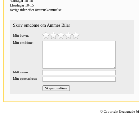
Vardagar 10-18
Llördagar 10-15
övriga tider efter överenskommelse
Skriv omdöme om Ammes Bilar
Mitt betyg:
Mitt omdöme:
Mitt namn:
Min epostadress:
©
Copyright Begagnade-bil