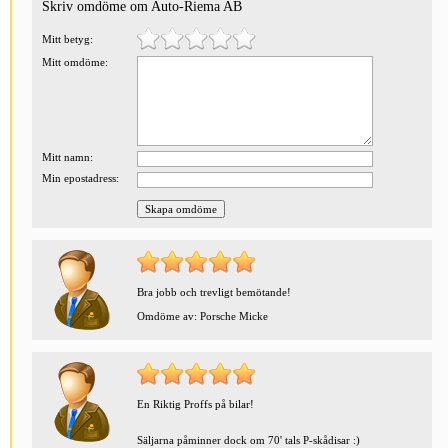
Skriv omdöme om Auto-Riema AB
Mitt betyg:
Mitt omdöme:
Mitt namn:
Min epostadress:
Bra jobb och trevligt bemötande!
Omdöme av: Porsche Micke
En Riktig Proffs på bilar!
Säljarna påminner dock om 70' tals P-skådisar :)