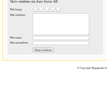
Skriv omdöme om Auto Sector AB
Mitt betyg:
Mitt omdöme:
Mitt namn:
Min epostadress:
©
Copyright Begagnade-bil