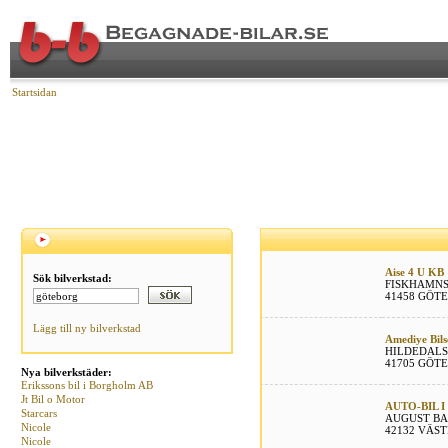
Startsidan
Aise 4 U KB
Sök bilverkstad:
FISKHAMNS
41458 GÖT
Lägg till ny bilverkstad
Amediye Bils
HILDEDALS
41705 GÖT
Nya bilverkstäder:
Erikssons bil i Borgholm AB
Jt Bil o Motor
AUTO-BIL 
Starcars
AUGUST BA
Nicole
42132 VÄS
Nicole