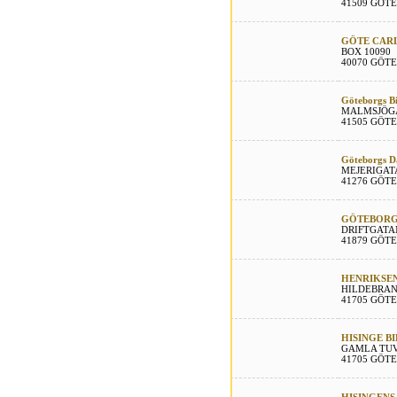
41509 GÖT
GÖTE CARL
BOX 10090
40070 GÖT
Göteborgs Bi
MALMSJÖG
41505 GÖT
Göteborgs D
MEJERIGAT
41276 GÖT
GÖTEBORGS
DRIFTGATA
41879 GÖT
HENRIKSEN
HILDEBRAN
41705 GÖT
HISINGE BI
GAMLA TU
41705 GÖT