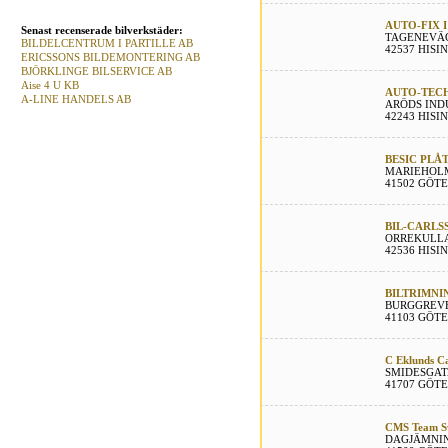
AUTO-FIX 
Senast recenserade bilverkstäder:
TAGENEVÄG
BILDELCENTRUM I PARTILLE AB
42537 HISI
ERICSSONS BILDEMONTERING AB
BJÖRKLINGE BILSERVICE AB
Aise 4 U KB
AUTO-TEC
A-LINE HANDELS AB
ARÖDS IND
42243 HISI
BESIC PLÅ
MARIEHOL
41502 GÖT
BIL-CARLS
ORREKULLA
42536 HISI
BILTRIMNI
BURGGREVE
41103 GÖT
C Eklunds C
SMIDESGAT
41707 GÖT
CMS Team S
DAGJÄMNIN