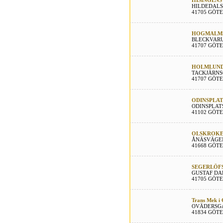
HISINGENS
HILDEDALS
41705 GÖT
HOGMALMS
BLECKVARU
41707 GÖT
HOLMLUND
TACKJÄRNS
41707 GÖT
ODINSPLAT
ODINSPLAT
41102 GÖT
OLSKROKEN
ÅNÄSVÄGEN
41668 GÖT
SEGERLÖFS
GUSTAF DA
41705 GÖT
Trans Mek i
OVÄDERSGA
41834 GÖT