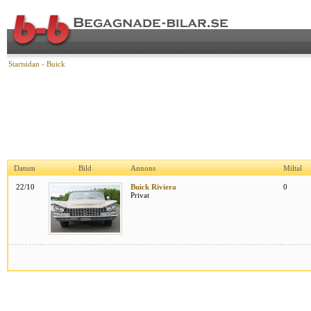
Startsidan
-
Buick
Datum
Bild
Annons
Miltal
22/10
Buick Riviera
0
Privat