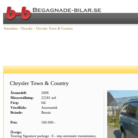
Startsidan
-
Chrysler
-
Chrysler Town & Country
Chrysler Town & Country
Årsmodell:
2008
Mätarställning:
22181 mil
Färg:
blå
Växellåda:
Automatisk
Bränsle:
Bensin
Pris:
160.000:-
Övrigt:
Touring Signature package : 6 - step automatic transmission,