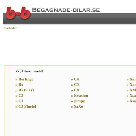
Startsidan
Välj Citroën modell:
» Berlingo
» C4
» Xan
» Bx
» C5
» Xan
» Bx19 Tri
» C8
» XM
» C2
» Evasion
» Xs
» C3
» jumpy
» Xsa
» C3 Pluriel
» SaXo