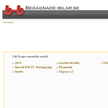
Startsidan
Välj Övriga veteranbilar modell:
» 2015
» Gordon Keeble
» Tr
» Abarth 850 TC Nurbugring
» Plymouth
» Austin
» Segway x2