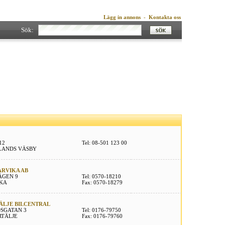
Lägg in annons
-
Kontakta oss
Sök:
12
Tel: 08-501 123 00
PLANDS VÄSBY
 ARVIKA AB
ÄGEN 9
Tel: 0570-18210
IKA
Fax: 0570-18279
ÄLJE BILCENTRAL
SGATAN 3
Tel: 0176-79750
RTÄLJE
Fax: 0176-79760