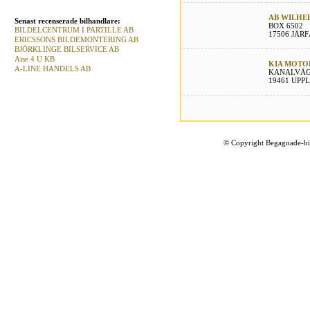
AB WILHE
Senast recenserade bilhandlare:
BOX 6502
BILDELCENTRUM I PARTILLE AB
17506 JÄR
ERICSSONS BILDEMONTERING AB
BJÖRKLINGE BILSERVICE AB
Aise 4 U KB
KIA MOTO
A-LINE HANDELS AB
KANALVÄG
19461 UPP
©
Copyright Begagnade-bil