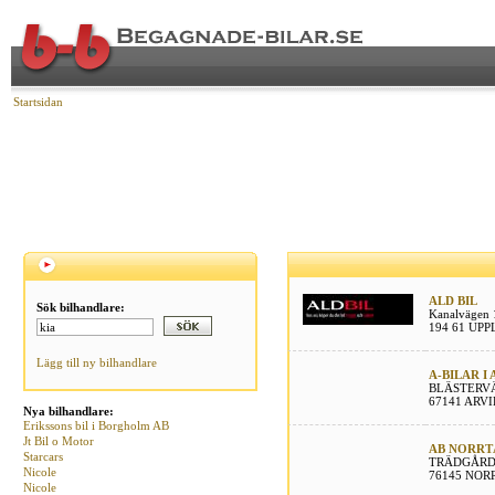
Startsidan
ALD BIL
Sök bilhandlare:
Kanalvägen 
194 61 UP
Lägg till ny bilhandlare
A-BILAR I
BLÄSTERV
67141 ARV
Nya bilhandlare:
Erikssons bil i Borgholm AB
Jt Bil o Motor
AB NORRT
Starcars
TRÄDGÅRD
Nicole
76145 NOR
Nicole