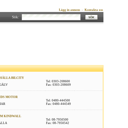
Lägg in annons
-
Kontakta oss
Sök:
ÄLLA BILCITY
Tel: 0303-208600
NGÄLV
Fax: 0303-208609
NDS MOTOR
Tel: 0480-444500
MAR
Fax: 0480-444549
LM KINDWALL
Tel: 08-7950500
ÄLLA
Fax: 08-7950542