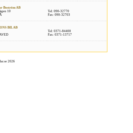
sar Boström AB
ägen 10
Tel: 090-32770
Å
Fax: 090-32703
NS BIL AB
Tel: 0371-84400
LAVED
Fax: 0371-13717
ar.se 2026