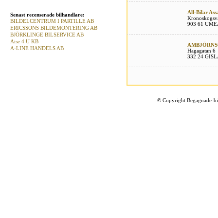
All-Bilar As
Senast recenserade bilhandlare:
Kronoskogsv
BILDELCENTRUM I PARTILLE AB
903 61 UME
ERICSSONS BILDEMONTERING AB
BJÖRKLINGE BILSERVICE AB
Aise 4 U KB
AMBJÖRNSO
A-LINE HANDELS AB
Hagagatan 6
332 24 GIS
©
Copyright Begagnade-bil