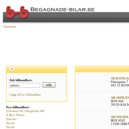
Startsidan
AB KONGAH
Sök bilhandlare:
Filaregatan 7
442 15 KU
Lägg till ny bilhandlare
AB SMÅLA
BOX 944
39129 KAL
Nya bilhandlare:
Erikssons bil i Borgholm AB
Jt Bil o Motor
AB WILHE
Starcars
BOX 6502
Nicole
17506 JÄRF
Nicole