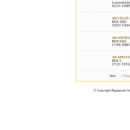
Lummelunds
62121 VISB
AB VÄXJÖ 
BOX 3083
35033 VÄX
AB WILHE
BOX 6502
17506 JÄR
AB ÄPPLE
BOX 5
27121 YST
Sida:
<< Före
©
Copyright Begagnade-bil