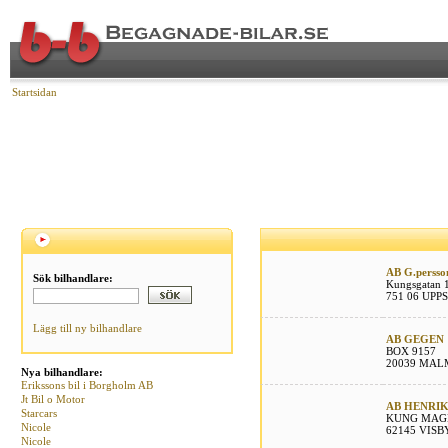
Startsidan
AB G.persso
Sök bilhandlare:
Kungsgatan 
751 06 UPP
Lägg till ny bilhandlare
AB GEGEN
BOX 9157
20039 MA
Nya bilhandlare:
Erikssons bil i Borgholm AB
Jt Bil o Motor
AB HENRI
Starcars
KUNG MAG
Nicole
62145 VISB
Nicole