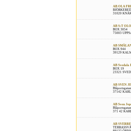
AB OLA F
BJÖRKERED
31020 KNÄ
AB S:T OL
BOX 3054
75003 UPP
AB SMÅLA
BOX 944
39129 KAL
AB Svedala 
BOX 19
23321 SVE
AB SVEN J
Blåportsgata
37142 KAR
AB Sven Jep
Blåportsgata
371 42 KA
AB SVERRE
TERRASSVÄ
89132 ÖRN