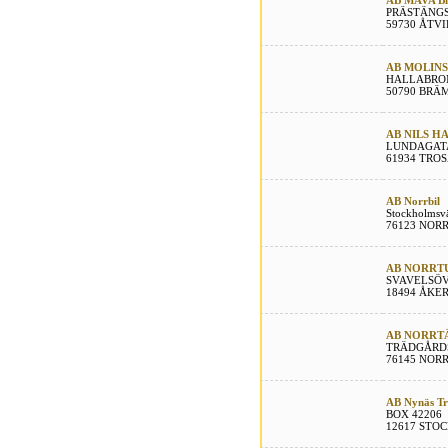
AB MAVA Bil
PRÄSTÄNG
59730 ÅTV
AB MOLINS 
HALLABRO
50790 BRÄ
AB NILS H
LUNDAGAT
61934 TRO
AB Norrbil
Stockholmsv
76123 NOR
AB NORRT
SVAVELSÖ
18494 ÅKE
AB NORRT
TRÄDGÅRD
76145 NOR
AB Nynäs Tr
BOX 42206
12617 STO