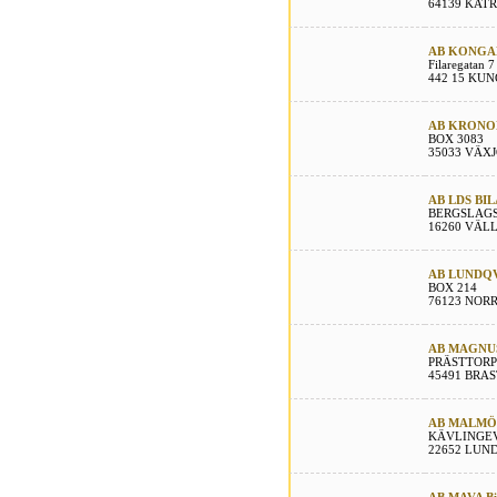
64139 KAT
AB KONGA
Filaregatan 7
442 15 KU
AB KRONO
BOX 3083
35033 VÄX
AB LDS BI
BERGSLAGS
16260 VÄL
AB LUNDQV
BOX 214
76123 NOR
AB MAGNU
PRÄSTTORP
45491 BRA
AB MALMÖ
KÄVLINGE
22652 LUN