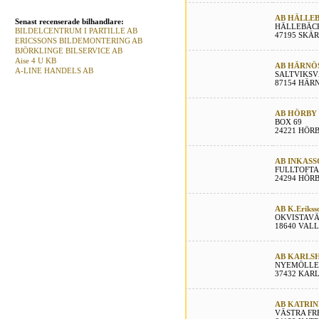
AB HÄLLE
Senast recenserade bilhandlare:
HÄLLEBÄC
BILDELCENTRUM I PARTILLE AB
47195 SKÄ
ERICSSONS BILDEMONTERING AB
BJÖRKLINGE BILSERVICE AB
Aise 4 U KB
AB HÄRNÖ
A-LINE HANDELS AB
SALTVIKSV
87154 HÄR
AB HÖRBY 
BOX 69
24221 HÖR
AB INKASS
FULLTOFTA
24294 HÖR
AB K.Eriksso
OKVISTAVÄ
18640 VAL
AB KARLS
NYEMÖLLE
37432 KAR
AB KATRIN
VÄSTRA FR