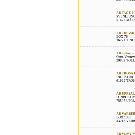
AB TAGE J
SVENLJUNG
51677 MÅL
AB TINGS
BOX 76
36221 TIN
AB Tollarps 
Östra Vrams
29832 TOL
AB TROSA 
INDUSTRIG
61933 TRO
AB UPPSAL
FUNBO SO
75597 UPP
AB VARBER
BOX 1308
43218 VAR
AB VISBY